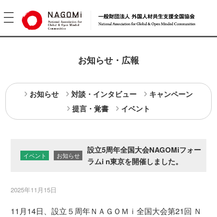
toggle
navigation
お知らせ・広報
お知らせ
対談・インタビュー
キャンペーン
提言・覚書
イベント
設立5周年全国大会NAGOMiフォー
イベント
お知らせ
ラムi n東京を開催しました。
2025年11月15日
11月14日、設立５周年ＮＡＧＯＭｉ全国大会第21回 Ｎ