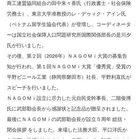
商工連盟協同組合の田中朱々香氏（行政書士・社会保険
労務士）、東京大学准教授のレ・デゥィク・アイン氏
（ベトナム留学生協会代表）が登壇し、コーディネータ
ーは国立社会保障人口問題研究所国際関係部長の是川夕
氏が行いました。
その後、第２回（2026年）ＮＡＧＯＭｉ大賞の募集告
知が行われ、第１回ＮＡＧＯＭｉ大賞「優秀賞」受賞の
平野ビニール工業（静岡県磐田市）社長、平野利直氏が
スピーチを行いました。
ＮＡＧＯＭｉ設立に尽力した元自民党幹事長、二階俊博
氏に武部勤会長から感謝状と記念品が贈呈されました。
最後にＮＡＧＯＭｉの武部勤会長が設立５周年 総括・
閉会挨拶 をしました。来場した法務大臣、平口洋氏か