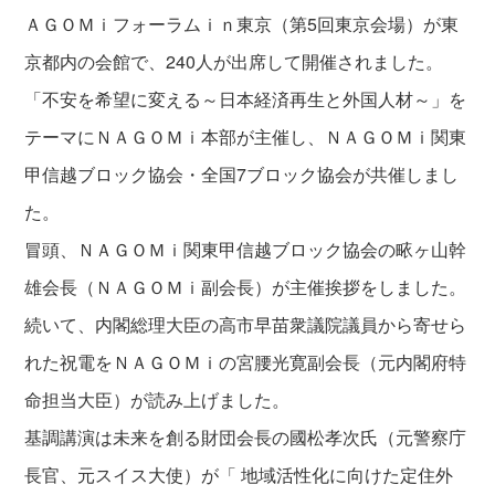
ＡＧＯＭｉフォーラムｉｎ東京（第5回東京会場）が東
京都内の会館で、240人が出席して開催されました。
「不安を希望に変える～日本経済再生と外国人材～」を
テーマにＮＡＧＯＭｉ本部が主催し、ＮＡＧＯＭｉ関東
甲信越ブロック協会・全国7ブロック協会が共催しまし
た。
冒頭、ＮＡＧＯＭｉ関東甲信越ブロック協会の畩ヶ山幹
雄会長（ＮＡＧＯＭｉ副会長）が主催挨拶をしました。
続いて、内閣総理大臣の高市早苗衆議院議員から寄せら
れた祝電をＮＡＧＯＭｉの宮腰光寛副会長（元内閣府特
命担当大臣）が読み上げました。
基調講演は未来を創る財団会長の國松孝次氏（元警察庁
長官、元スイス大使）が「 地域活性化に向けた定住外