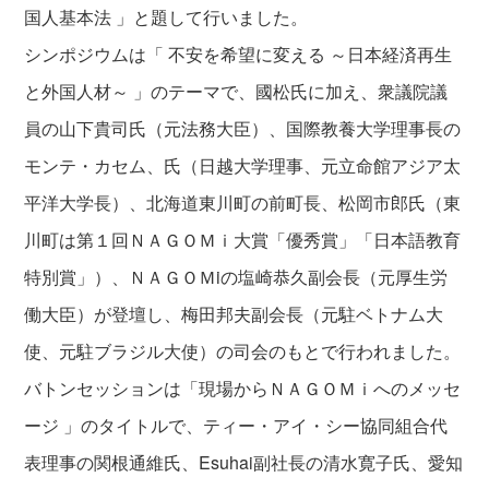
国人基本法 」と題して行いました。
シンポジウムは「 不安を希望に変える ～日本経済再生
と外国人材～ 」のテーマで、國松氏に加え、衆議院議
員の山下貴司氏（元法務大臣）、国際教養大学理事長の
モンテ・カセム、氏（日越大学理事、元立命館アジア太
平洋大学長）、北海道東川町の前町長、松岡市郎氏（東
川町は第１回ＮＡＧＯＭｉ大賞「優秀賞」「日本語教育
特別賞」）、ＮＡＧＯＭiの塩崎恭久副会長（元厚生労
働大臣）が登壇し、梅田邦夫副会長（元駐ベトナム大
使、元駐ブラジル大使）の司会のもとで行われました。
バトンセッションは「現場からＮＡＧＯＭｉへのメッセ
ージ 」のタイトルで、ティー・アイ・シー協同組合代
表理事の関根通維氏、Esuhai副社長の清水寛子氏、愛知