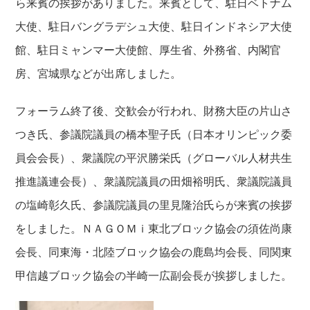
ら来賓の挨拶がありました。来賓として、駐日ベトナム
大使、駐日バングラデシュ大使、駐日インドネシア大使
館、駐日ミャンマー大使館、厚生省、外務省、内閣官
房、宮城県などが出席しました。
フォーラム終了後、交歓会が行われ、財務大臣の片山さ
つき氏、参議院議員の橋本聖子氏（日本オリンピック委
員会会長）、衆議院の平沢勝栄氏（グローバル人材共生
推進議連会長）、衆議院議員の田畑裕明氏、衆議院議員
の塩崎彰久氏、参議院議員の里見隆治氏らが来賓の挨拶
をしました。ＮＡＧＯＭｉ東北ブロック協会の須佐尚康
会長、同東海・北陸ブロック協会の鹿島均会長、同関東
甲信越ブロック協会の半崎一広副会長が挨拶しました。