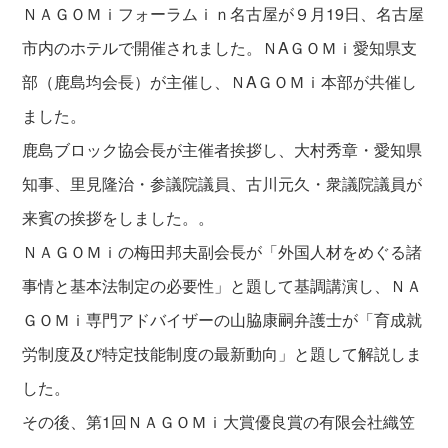
ＮＡＧＯＭｉフォーラムｉｎ名古屋が９月19日、名古屋
市内のホテルで開催されました。ＮAＧＯＭｉ愛知県支
部（鹿島均会長）が主催し、ＮAＧＯＭｉ本部が共催し
ました。
鹿島ブロック協会長が主催者挨拶し、大村秀章・愛知県
知事、里見隆治・参議院議員、古川元久・衆議院議員が
来賓の挨拶をしました。。
ＮＡＧＯＭｉの梅田邦夫副会長が「外国人材をめぐる諸
事情と基本法制定の必要性」と題して基調講演し、ＮＡ
ＧＯＭｉ専門アドバイザーの山脇康嗣弁護士が「育成就
労制度及び特定技能制度の最新動向」と題して解説しま
した。
その後、第1回ＮＡＧＯＭｉ大賞優良賞の有限会社織笠