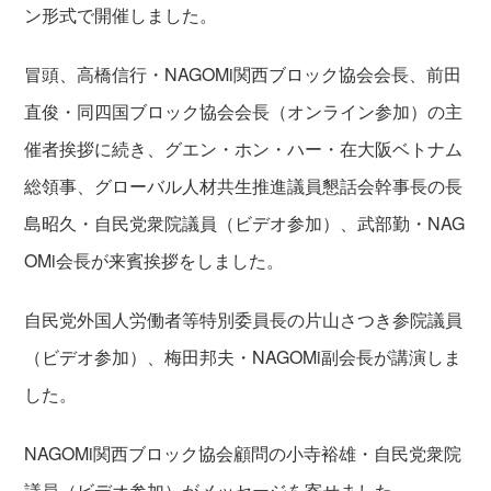
ン形式で開催しました。
冒頭、高橋信行・NAGOMi関西ブロック協会会長、前田
直俊・同四国ブロック協会会長（オンライン参加）の主
催者挨拶に続き、グエン・ホン・ハー・在大阪ベトナム
総領事、グローバル人材共生推進議員懇話会幹事長の長
島昭久・自民党衆院議員（ビデオ参加）、武部勤・NAG
OMi会長が来賓挨拶をしました。
自民党外国人労働者等特別委員長の片山さつき参院議員
（ビデオ参加）、梅田邦夫・NAGOMi副会長が講演しま
した。
NAGOMi関西ブロック協会顧問の小寺裕雄・自民党衆院
議員（ビデオ参加）がメッセージを寄せました。