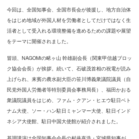
今回は、全国知事会、全国市長会が後援し、地方自治体
をはじめ地域が外国人材を労働者としてだけではなく生
活者として受入れる環境整備を進めるための課題や展望
をテーマに開催されました。
冒頭、NAGOMiの畩ヶ山 幹雄副会長（関東甲信越ブロッ
ク協会会長）が挨拶。続いて、石破茂首相の祝電が読み
上げられ、来賓の農水副大臣の笹川博義衆議院議員（自
民党外国人労働者等特別委員会事務局長）、福田かおる
衆議院議員をはじめ、ファム・クアン・ヒエウ駐日ベト
ナム大使、ソー・ハン駐日ミャンマー大使、駐日インド
ネシア大使館、駐日中国大使館が紹介されました。
基調講演は全国知事会会長の村井嘉浩・宮城県知事が