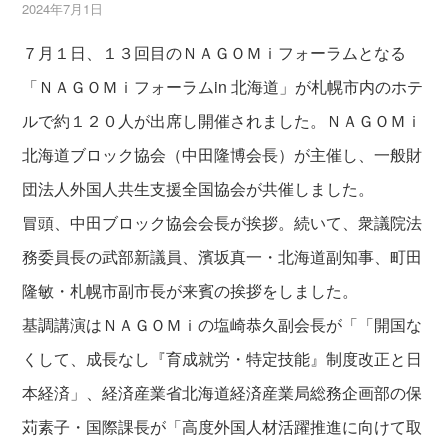
2024年7月1日
７月１日、１３回目のＮＡＧＯＭｉフォーラムとなる
「ＮＡＧＯＭｉフォーラムin 北海道」が札幌市内のホテ
ルで約１２０人が出席し開催されました。ＮＡＧＯＭｉ
北海道ブロック協会（中田隆博会長）が主催し、一般財
団法人外国人共生支援全国協会が共催しました。
冒頭、中田ブロック協会会長が挨拶。続いて、衆議院法
務委員長の武部新議員、濱坂真一・北海道副知事、町田
隆敏・札幌市副市長が来賓の挨拶をしました。
基調講演はＮＡＧＯＭｉの塩崎恭久副会長が「「開国な
くして、成長なし『育成就労・特定技能』制度改正と日
本経済」、経済産業省北海道経済産業局総務企画部の保
苅素子・国際課長が「高度外国人材活躍推進に向けて取