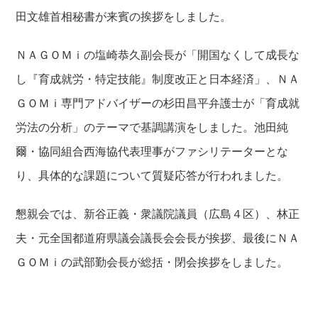
田文雄首相秘書が来賓の挨拶をしました。
ＮＡＧＯＭｉの塩崎恭久副会長が「開国なくして成長な
し『育成就労・特定技能』制度改正と日本経済」、ＮＡ
ＧＯＭｉ専門アドバイザーの杉田昌平弁護士が「育成就
労法の分析」のテーマで基調講演をしました。池田純
爾・協同組合西海協代表理事がファシリテーターとな
り、具体的な課題について質疑応答が行われました。
懇親会では、新谷正義・衆議院議員（広島４区）、林正
夫・元全国都道府県議会議長会会長が挨拶、最後にＮＡ
ＧＯＭｉの武部勤会長が総括・閉会挨拶をしました。