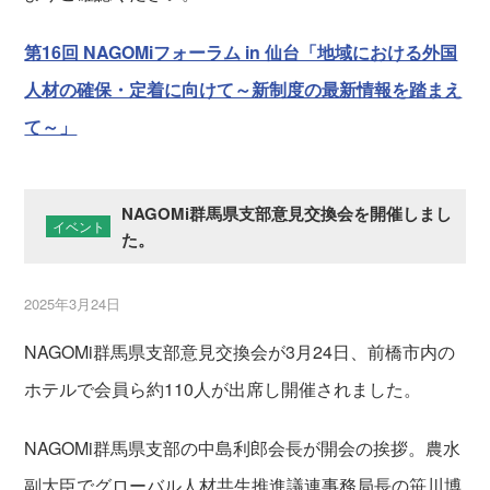
第16回 NAGOMiフォーラム in 仙台「地域における外国
人材の確保・定着に向けて～新制度の最新情報を踏まえ
て～」
NAGOMi群馬県支部意見交換会を開催しまし
イベント
た。
2025年3月24日
NAGOMi群馬県支部意見交換会が3月24日、前橋市内の
ホテルで会員ら約110人が出席し開催されました。
NAGOMi群馬県支部の中島利郎会長が開会の挨拶。農水
副大臣でグローバル人材共生推進議連事務局長の笹川博