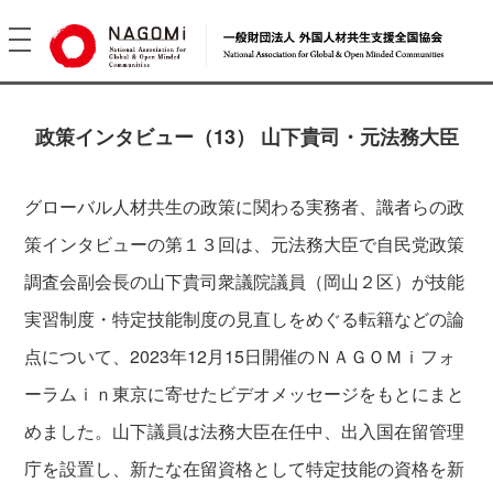
toggle
navigation
政策インタビュー（13） 山下貴司・元法務大臣
グローバル人材共生の政策に関わる実務者、識者らの政
策インタビューの第１３回は、元法務大臣で自民党政策
調査会副会長の山下貴司衆議院議員（岡山２区）が技能
実習制度・特定技能制度の見直しをめぐる転籍などの論
点について、2023年12月15日開催のＮＡＧＯＭｉフォ
ーラムｉｎ東京に寄せたビデオメッセージをもとにまと
めました。山下議員は法務大臣在任中、出入国在留管理
庁を設置し、新たな在留資格として特定技能の資格を新