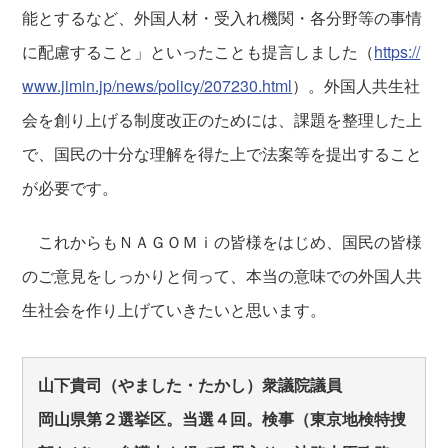
能とするなど、外国人材・受入れ機関・各分野等の事情
に配慮すること」といったことも提言しました（
https://
www.jimin.jp/news/policy/207230.html
）。外国人共生社
会を創り上げる制度改正のためには、課題を整理した上
で、国民の十分な理解を得た上で法案等を提出すること
が必要です。
これからもＮＡＧＯＭｉの皆様をはじめ、国民の皆様
のご意見をしっかりと伺って、本当の意味での外国人共
生社会を作り上げていきたいと思います。
山下貴司（やました・たかし）衆議院議員
岡山県第２選挙区。当選４回。検事（東京地検特捜