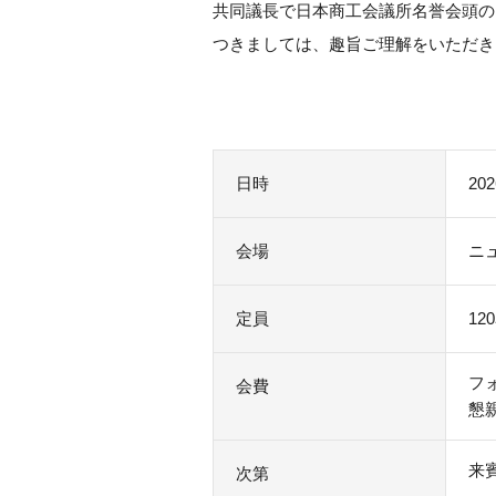
共同議長で日本商工会議所名誉会頭の
つきましては、趣旨ご理解をいただき
日時
20
会場
ニ
定員
12
フ
会費
懇
来
次第