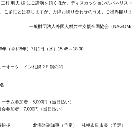
 三村 明夫 様 にご講演を頂くほか、ディスカッションのパネリス
、ご多忙とは存じますが、万障お繰り合わせのうえ、ご出席賜り
一般財団法人外国人材共生支援全国協会（NAGOM
26年（令和8年）7月1日（水）15:45～18:00
ューオータニイン札幌２F 鶴の間
0名
ォーラム参加者 5,000円（当日払い）
親会参加者 7,000円（当日払い）
賓挨拶
北海道副知事（予定）、札幌市副市長（予定）