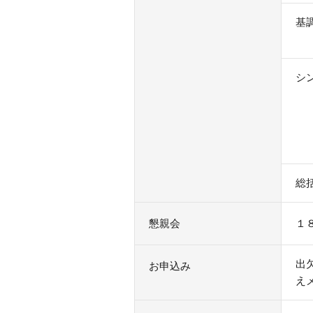
基
シ
総
懇親会
１
出
お申込み
えメ