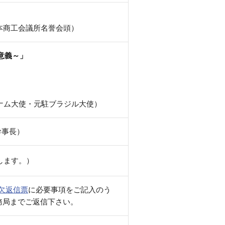
日本商工会議所名誉会頭）
意義～」
ベトナム大使・元駐ブラジル大使）
幹事長）
します。）
出欠返信票
に必要事項をご記入のう
1）にて事務局までご返信下さい。