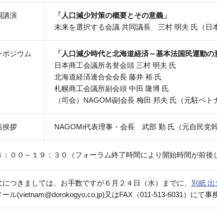
調講演
「人口減少対策の概要とその意義」
未来を選択する会議 共同議長 三村 明夫 氏（
ンポジウム
「人口減少時代と北海道経済～基本法国民運動の
日本商工会議所名誉会頭 三村 明夫 氏
北海道経済連合会会長 藤井 裕 氏
札幌商工会議所副会頭 中田 隆博 氏
（司会）NAGOMi副会長 梅田 邦夫 氏（元駐
括挨拶
NAGOMi代表理事・会長 武部 勤 氏（元自民党
８：００～１９：３０（フォーラム終了時間により開始時間が前後
欠につきましては、お手数ですが６月２４日（水）までに、
別紙 
ール(vietnam@dorokogyo.co.jp)又はFAX（011-513-603