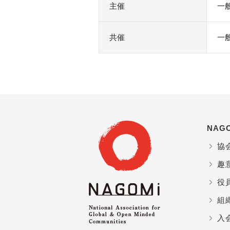
主催
一
共催
一
NAG
協
趣
役
組
入